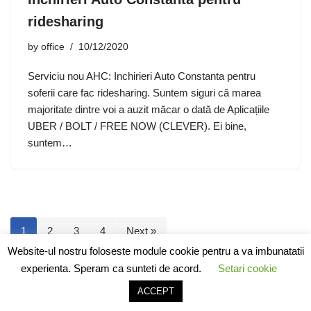
ridesharing
by
office
10/12/2020
Serviciu nou AHC: Inchirieri Auto Constanta pentru
soferii care fac ridesharing. Suntem siguri că marea
majoritate dintre voi a auzit măcar o dată de Aplicațiile
UBER / BOLT / FREE NOW (CLEVER). Ei bine,
suntem…
1
2
3
4
Next »
Website-ul nostru foloseste module cookie pentru a va imbunatatii
experienta. Speram ca sunteti de acord.
Setari cookie
ACCEPT
Neve
| Powered by
WordPress