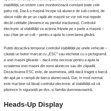
stabilității, un sistem care monitorizează constant toate cele
patru roți. Dacă o mașină începe să alunece de sub control, de
obicei roțile de pe un capăt ale mașinii se vor roti mai repede
decât celelalte (deoarece au pierdut tracțiunea). Controlul
electronic al stabilității va acționa frânele pe o parte a mașinii –
sau chiar pe un colț – pentru a ajuta la corectarea glisării.
Puteți dezactiva temporar controlul stabilității pe unele vehicule –
căutați un buton marcat cu „ESC” sau etichetat cu o pictogramă
a unei mașini glisante – dacă este necesar pentru a ajuta la
scoaterea unei mașini din noroi alunecos sau din zăpadă.
Dezactivarea ESC este, de asemenea, utilă dacă trageți o barcă
din apă pe o rampă de barca alunecoasă. Dar, în mod normal,
este mai bine să lăsați controlul electronic al stabilității să vă
păstreze în siguranță pe dvs. și familia dumneavoastră.
Heads-Up Display