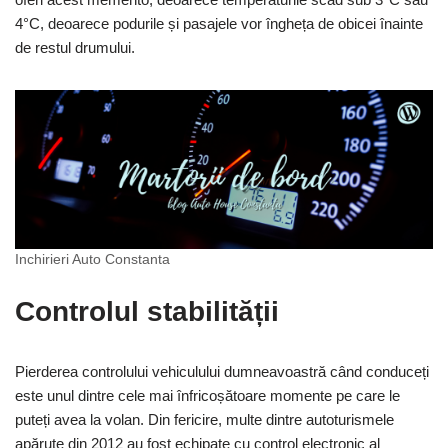
4°C, deoarece podurile și pasajele vor îngheța de obicei înainte
de restul drumului.
Inchirieri Auto Constanta
Controlul stabilității
Pierderea controlului vehiculului dumneavoastră când conduceți
este unul dintre cele mai înfricoșătoare momente pe care le
puteți avea la volan. Din fericire, multe dintre autoturismele
apărute din 2012 au fost echipate cu control electronic al