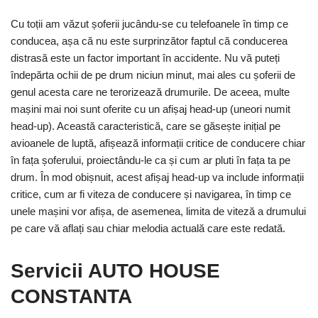
Cu toții am văzut șoferii jucându-se cu telefoanele în timp ce
conducea, așa că nu este surprinzător faptul că conducerea
distrasă este un factor important în accidente. Nu vă puteți
îndepărta ochii de pe drum niciun minut, mai ales cu șoferii de
genul acesta care ne terorizează drumurile. De aceea, multe
mașini mai noi sunt oferite cu un afișaj head-up (uneori numit
head-up). Această caracteristică, care se găsește inițial pe
avioanele de luptă, afișează informații critice de conducere chiar
în fața șoferului, proiectându-le ca și cum ar pluti în fața ta pe
drum. În mod obișnuit, acest afișaj head-up va include informații
critice, cum ar fi viteza de conducere și navigarea, în timp ce
unele mașini vor afișa, de asemenea, limita de viteză a drumului
pe care vă aflați sau chiar melodia actuală care este redată.
Servicii AUTO HOUSE
CONSTANTA