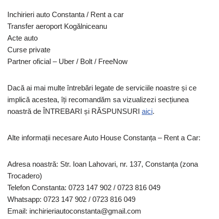
Inchirieri auto Constanta / Rent a car
Transfer aeroport Kogălniceanu
Acte auto
Curse private
Partner oficial – Uber / Bolt / FreeNow
Dacă ai mai multe întrebări legate de serviciile noastre și ce
implică acestea, îți recomandăm sa vizualizezi secțiunea
noastră de ÎNTREBARI și RĂSPUNSURI
aici
.
Alte informații necesare Auto House Constanța – Rent a Car:
Adresa noastră: Str. Ioan Lahovari, nr. 137, Constanța (zona
Trocadero)
Telefon Constanta: 0723 147 902 / 0723 816 049
Whatsapp: 0723 147 902 / 0723 816 049
Email: inchirieriautoconstanta@gmail.com