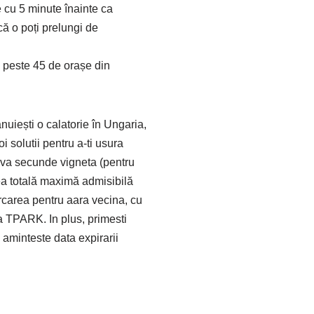
re cu 5 minute înainte ca
că o poți prelungi de
n peste 45 de orașe din
ănuiești o calatorie în Ungaria,
oi solutii pentru a-ti usura
eva secunde vigneta (pentru
ea totală maximă admisibilă
arcarea pentru aara vecina, cu
ia TPARK. In plus, primesti
i aminteste data expirarii