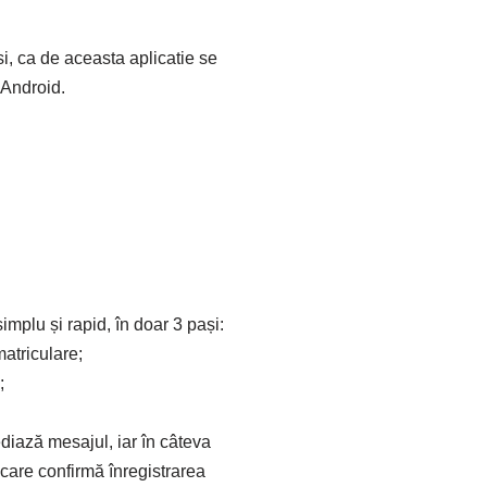
, ca de aceasta aplicatie se
 Android.
mplu și rapid, în doar 3 pași:
atriculare;
;
diază mesajul, iar în câteva
are confirmă înregistrarea