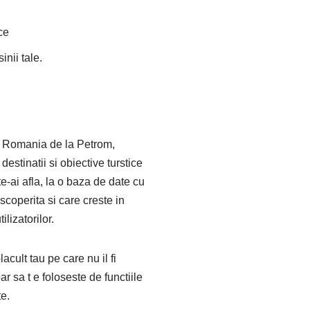
ce
inii tale.
 Romania de la Petrom,
estinatii si obiective turstice
te-ai afla, la o baza de date cu
scoperita si care creste in
lizatorilor.
lacult tau pe care nu il fi
r sa t e foloseste de functiile
te.