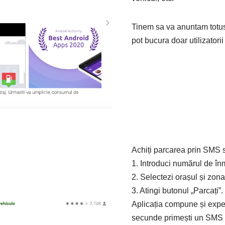
Tinem sa va anuntam totusi
pot bucura doar utilizatorii
Achiți parcarea prin SMS si
1. Introduci numărul de înm
2. Selectezi orașul și zona
3. Atingi butonul „Parcați”.
Aplicația compune și expe
secunde primești un SMS c