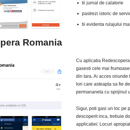
tii jurnal de calatorie
pastrezi istoric de servi
tii evidenta rulajului mas
opera Romania
Cu aplicatia Redescopera
gasesti cele mai frumoase d
din tara. Ai acces oriunde 
lori care asteapta sa fie de
permananeta cu sprijinul uti
Sigur, poti gasi un loc pe p
descoperit inca, trebuie doa
applicatiei: Locuri apropia