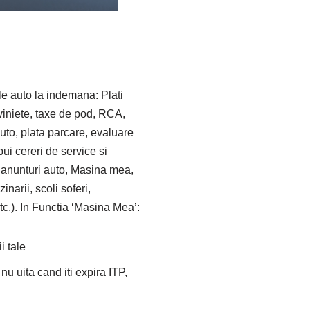
ile auto la indemana: Plati
oviniete, taxe de pod, RCA,
auto, plata parcare, evaluare
pui cereri de service si
, anunturi auto, Masina mea,
inarii, scoli soferi,
c.). In Functia ‘Masina Mea’:
i tale
 nu uita cand iti expira ITP,