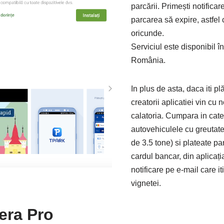
parcării. Primești notifica
parcarea să expire, astfel 
oricunde.
Serviciul este disponibil î
România.
In plus de asta, daca iti pl
creatorii aplicatiei vin cu n
calatoria. Cumpara in cat
autovehiculele cu greutat
de 3.5 tone) si plateate p
cardul bancar, din aplicaț
notificare pe e-mail care it
vignetei.
era Pro