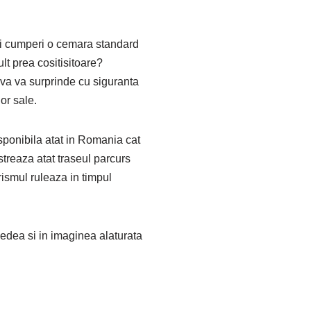
iti cumperi o cemara standard
ult prea cositisitoare?
va va surprinde cu siguranta
lor sale.
sponibila atat in Romania cat
streaza atat traseul parcurs
urismul ruleaza in timpul
vedea si in imaginea alaturata