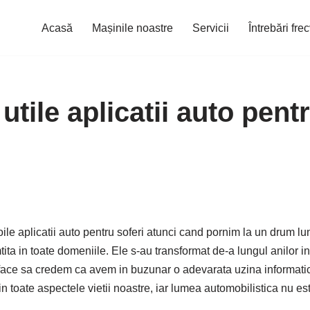
Acasă
Mașinile noastre
Servicii
Întrebări fre
utile aplicatii auto pent
ile aplicatii auto pentru soferi atunci cand pornim la un drum lu
tita in toate domeniile. Ele s-au transformat de-a lungul anilor in
face sa credem ca avem in buzunar o adevarata uzina informatica.
 in toate aspectele vietii noastre, iar lumea automobilistica nu es