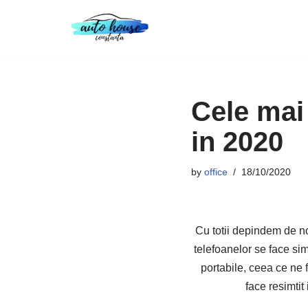
Skip
to
content
Cele mai 
in 2020
by
office
18/10/2020
Cu totii depindem de no
telefoanelor se face sim
portabile, ceea ce ne 
face resimtit