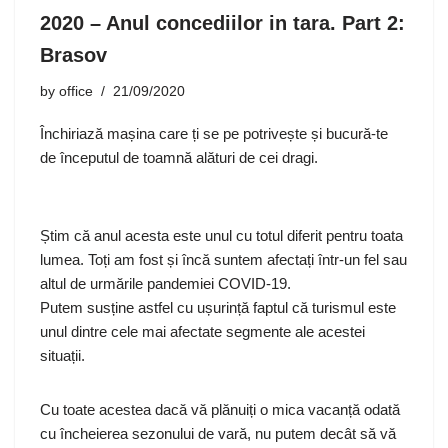
2020 – Anul concediilor in tara. Part 2:
Brasov
by
office
21/09/2020
Închiriază mașina care ți se pe potrivește și bucură-te
de începutul de toamnă alături de cei dragi.
Știm că anul acesta este unul cu totul diferit pentru toata
lumea. Toți am fost și încă suntem afectați într-un fel sau
altul de urmările pandemiei COVID-19.
Putem susține astfel cu ușurință faptul că turismul este
unul dintre cele mai afectate segmente ale acestei
situații.
Cu toate acestea dacă vă plănuiți o mica vacanță odată
cu încheierea sezonului de vară, nu putem decât să vă