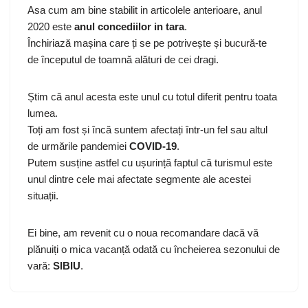
Asa cum am bine stabilit in articolele anterioare, anul
2020 este
anul concediilor in tara
.
Închiriază mașina care ți se pe potrivește și bucură-te
de începutul de toamnă alături de cei dragi.
Știm că anul acesta este unul cu totul diferit pentru toata
lumea.
Toți am fost și încă suntem afectați într-un fel sau altul
de urmările pandemiei
COVID-19
.
Putem susține astfel cu ușurință faptul că turismul este
unul dintre cele mai afectate segmente ale acestei
situații.
Ei bine, am revenit cu o noua recomandare dacă vă
plănuiți o mica vacanță odată cu încheierea sezonului de
vară:
SIBIU
.