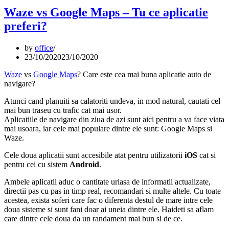
Waze vs Google Maps – Tu ce aplicatie
preferi?
by
office
23/10/2020
23/10/2020
Waze
vs
Google Maps
? Care este cea mai buna aplicatie auto de
navigare?
Atunci cand planuiti sa calatoriti undeva, in mod natural, cautati cel
mai bun traseu cu trafic cat mai usor.
Aplicatiile de navigare din ziua de azi sunt aici pentru a va face viata
mai usoara, iar cele mai populare dintre ele sunt: Google Maps si
Waze.
Cele doua aplicatii sunt accesibile atat pentru utilizatorii
iOS
cat si
pentru cei cu sistem
Android
.
Ambele aplicatii aduc o cantitate uriasa de informatii actualizate,
directii pas cu pas in timp real, recomandari si multe altele. Cu toate
acestea, exista soferi care fac o diferenta destul de mare intre cele
doua sisteme si sunt fani doar ai uneia dintre ele. Haideti sa aflam
care dintre cele doua da un randament mai bun si de ce.