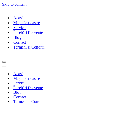
Skip to content
Acasă
Mașinile noastre
Servicii
Întrebări frecvente
Blog
Contact
Termeni si Conditii
Navigation
Menu
Navigation
Menu
Acasă
Mașinile noastre
Servicii
Întrebări frecvente
Blog
Contact
Termeni si Conditii