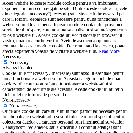
Acest website foloseste module cookie pentru a va imbunatati
experienta in timp ce navigati pe site. Dintre aceste cookie-uri, cele
din categoria "necessary"(necesare) sunt stocate in browser-ul pe
care il folositi, deoarece sunt necesare pentru buna functionare a
website-ului. De asemenea folosim module cookie din provenienta
serviciilor third-party care ne ajuta sa analizam si sa intelegem cum
folositi website-ul. Aceste cookie-uri vor fi stocate in browser-ul
vostru, doar cu acordul vostru. Aveti de asemenea optiunea sa
renuntati la aceste module cookie. Dar renuntand la acestea, poate
afecta experienta voastra de vizitare a website-ului.
Read More
Necessary
Necessary
Always Enabled
Cookie-urile \"necessary\"(necesare) sunt absolut esentiale pentru
buna functionare a website-ului. Aceasta categorie include doar
cookie-urile care asigura buna functionare a website-ului si
caracteristici de securitate ale acestuia. Aceste cookie-uri nu retin
nici un fel de informatie personala.
Non-necessary
Non-necessary
Orice alte cookie-uri care nu sunt in mod particular necesare pentru
functionalitatea website-ului si sunt folosite in mod special pentru
colectarea datelor cu caracter personal prin intermediul serviciilor
\"analytics\", reclamelor, sau a oricarui alt continut adaugat sunt
numite cookie-uri \"non-necessary\"(non-necesare). Este obligatoriu