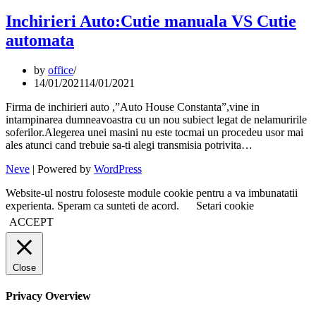
Inchirieri Auto:Cutie manuala VS Cutie
automata
by
office
14/01/2021
14/01/2021
Firma de inchirieri auto ,”Auto House Constanta”,vine in
intampinarea dumneavoastra cu un nou subiect legat de nelamuririle
soferilor.Alegerea unei masini nu este tocmai un procedeu usor mai
ales atunci cand trebuie sa-ti alegi transmisia potrivita…
Neve
| Powered by
WordPress
Website-ul nostru foloseste module cookie pentru a va imbunatatii
experienta. Speram ca sunteti de acord.
Setari cookie
ACCEPT
Close
Privacy Overview