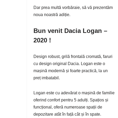
Dar prea multă vorbăraie, să vă prezentăm
noua noastră adiție.
Bun venit Dacia Logan –
2020 !
Design robust, grilă frontală cromată, faruri
cu design original Dacia. Logan este o
mașină modernă și foarte practică, la un
preț imbatabil.
Logan este cu adevărat o mașină de familie
oferind confort pentru 5 adulți. Spațios și
funcțional, oferă numeroase spații de
depozitare atât în față cât și în spate.