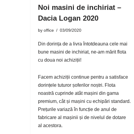
Noi masini de inchiriat –
Dacia Logan 2020
by
office
03/09/2020
Din dorința de a livra întotdeauna cele mai
bune masini de inchiriat, ne-am
mărit flota
cu doua noi achiziții!
Facem achiziții continue pentru a satisface
dorințele tuturor șoferilor noștri. Flota
noastră cuprinde atât mașini din gama
premium, cât și mașini cu echipări standard.
Prețurile variază în funcție de anul de
fabricare al mașinii și de nivelul de dotare
al acestora.